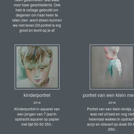
voor haar geschiedenis. Ook
heb ik collage gebruikt om
degenen om haar heen te
laten zien ,want alleen kunnen
we niet leven.Dit portret is erg
groot en komt op je af
kinderportret
portret van een klein me
2016
2016
Kinderportret in aquarel van
Portret van een klein kindje, 
een jongen van 7 jaar.In
was net uit bed en nog niet
opdracht aquarel op papier
helemaal wakker.In opdrach
met lijst 50-50 350,-
acryl en olieverf op doek 50-
,550,-