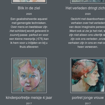
Blik in de ziel
Het verleden dringt zic
2020
2020
Een geabstraheerde aquarel
Gezicht met daardoorheen
met gemengde technieken.
verhalen over het verlede
Over mens en kwetsbaar zijn
van deze imaginaire perso
.Het schilderij wordt geleverd in
.Want ook al zie je het niet, w
zuurvrij passe- partout en voor
zijn niet alleen ons uiterlijk w
een kleine meerprijs ( €75) kan
zijn ook ons verleden ,onz
ik hem voor u inlijsten en bij u
verhalen zijn in ons en met o
thuis afleveren
heen verweven.
kinderportretje meisje 4 jaar
portret jonge vrouw
2017
2017