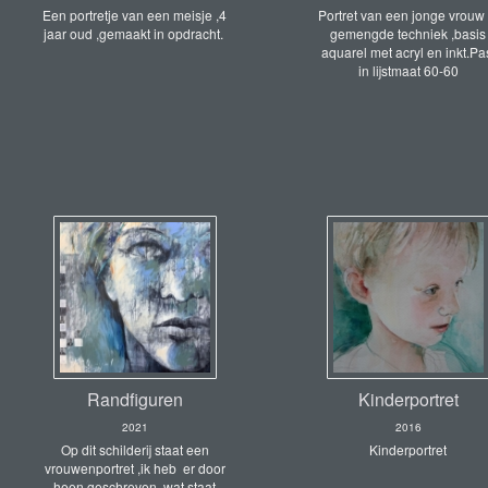
Een portretje van een meisje ,4
Portret van een jonge vrouw 
jaar oud ,gemaakt in opdracht.
gemengde techniek ,basis
aquarel met acryl en inkt.Pa
in lijstmaat 60-60
Randfiguren
Kinderportret
2021
2016
Op dit schilderij staat een
Kinderportret
vrouwenportret ,ik heb er door
heen geschreven ,wat staat