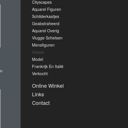
Cityscapes
Aquarel Figuren
Schilderkastjes
Geabstraheerd
Aquarel Overig
Vlugge Schetsen
Mensfiguren
Gelaat
Model
Frankrijk En Italië
in
Verkocht
Online Winkel
Links
Contact