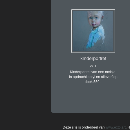
kinderportret
2016
Kinderportret van een meisje,
In opdracht acryl en olieverf op
doek 550,-
Deze site is onderdeel van
www.exto.art
. 