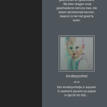
. Wij allen dragen onze
geschiedenis met ons mee, die
alleen wij helemaal kennen,
daarom is het niet goed te
lezen.
kinderportret
2016
Een kinderportretje in aquarel.
In opdracht aquarel op papier
in lijst 50-50 350,-