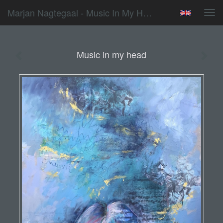
Marjan Nagtegaal - Music In My Head
Tog
navi
Music in my head