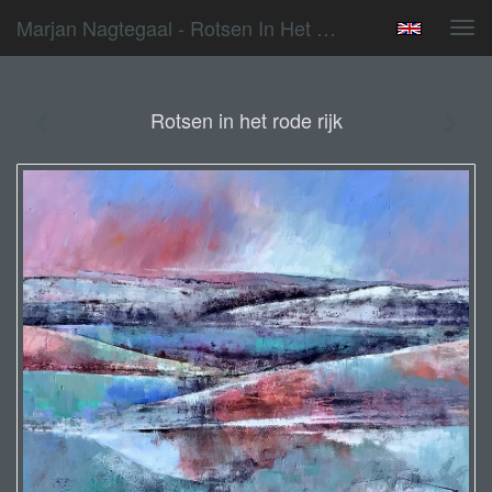
Marjan Nagtegaal - Rotsen In Het Rode Rijk
Tog
navi
Rotsen in het rode rijk